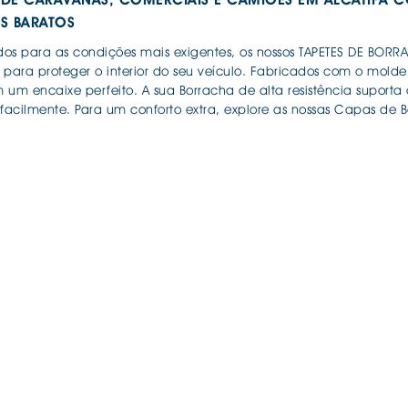
AIS BORRACHA
ES BARATOS
ANAS
IS BORRACHA 3D
os para as condições mais exigentes, os nossos TAPETES DE BOR
IS BORRACHA
va para proteger o interior do seu veículo. Fabricados com o mo
 um encaixe perfeito. A sua Borracha de alta resistência suporta
IS ALCATIFA
facilmente. Para um conforto extra, explore as nossas Capas de 
IS ALCATIFA
Continuar a comprar
Ir para o carrinho
AIS BORRACHA
AIS BORRACHA