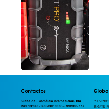
Contactos
Globa
Globauto - Comércio internacional, lda
CHUVENTO
Rua Narciso José Machado Guimarães, 564
ENGATES 