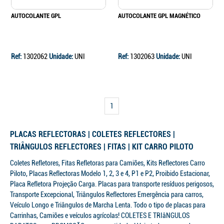
AUTOCOLANTE GPL
AUTOCOLANTE GPL MAGNÉTICO
Ref:
1302062
Unidade:
UNI
Ref:
1302063
Unidade:
UNI
1
PLACAS REFLECTORAS | COLETES REFLECTORES |
TRIÂNGULOS REFLECTORES | FITAS | KIT CARRO PILOTO
Coletes Refletores, Fitas Refletoras para Camiões, Kits Reflectores Carro
Piloto, Placas Reflectoras Modelo 1, 2, 3 e 4, P1 e P2, Proibido Estacionar,
Placa Refletora Projeção Carga. Placas para transporte resíduos perigosos,
Continuar a comprar
Transporte Excepcional, Triângulos Reflectores Emergência para carros,
Veículo Longo e Triângulos de Marcha Lenta. Todo o tipo de placas para
Ir para o carrinho
Carrinhas, Camiões e veículos agrícolas! COLETES E TRIâNGULOS