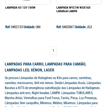
LAMPADA H3 12V 100W
LAMPADA WY21W W3X16D
LARANJA LAMPA
Ref:
0402133
Unidade:
UNI
Ref:
0402067
Unidade:
JG2
1
LAMPADAS PARA CARRO, LAMPADAS PARA CAMIÃO,
LAMPADAS LED, XÉNON, LASER
Se procura Lâmpadas de Halogéneo ou Kits para carros, carrinhas,
camiões, microcarros, 4x4 nós temos. Desde Lâmpadas Azuis, Lâmpadas
Baratas a KITS de emergência substituição das Lâmpadas de Halógeneo.
Continuar a comprar
Lâmpadas anti erro, Night breaker, LAMPA. Lâmpadas TUBULARES,
Marcha Atrás, Vermelhas para Ford Focus, Faróis, Pisca, Luz Presença,
Ir para o carrinho
Lâmpadas Sem casquilho, Mínimos, Médios, Máximos. Lâmpadas para