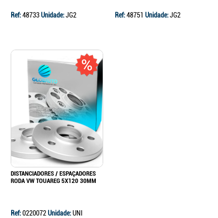
Ref:
48733
Unidade:
JG2
Ref:
48751
Unidade:
JG2
Continuar a comprar
Ir para o carrinho
DISTANCIADORES / ESPAÇADORES
RODA VW TOUAREG 5X120 30MM
Ref:
0220072
Unidade:
UNI