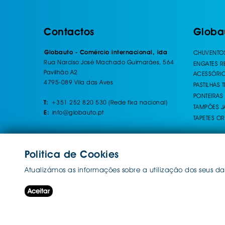
Contactos
Globa
Globauto - Comércio internacional, lda
CHUVENTO
Rua Narciso José Machado Guimarães, 564
ENGATES 
Pavilhão A2
ACESSÓRI
4795-089 Vila das Aves
PASTILHAS 
PONTEIRAS
+351 252 820 530 (Rede fixa nacional)
T:
TAMPÕES J
info@globauto.pt
E:
TAPETES OR
Politica de Cookies
Atualizámos as informações sobre a utilização dos seus da
Aceitar