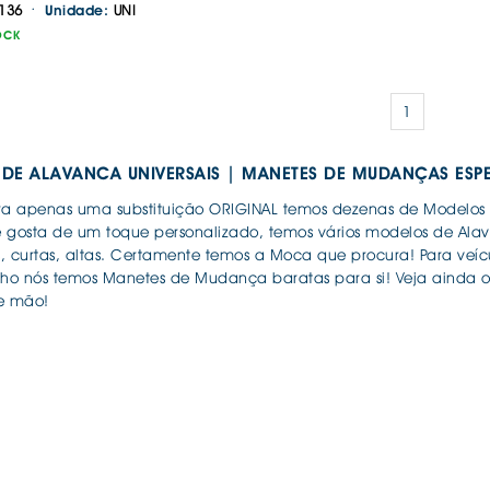
·
IS BORRACHA
136
UNI
Unidade:
ANAS
OCK
IS BORRACHA 3D
IS BORRACHA
1
IS ALCATIFA
IS ALCATIFA
DE ALAVANCA UNIVERSAIS | MANETES DE MUDANÇAS ESP
AIS BORRACHA
ra apenas uma substituição ORIGINAL temos dezenas de Modelos 
AIS BORRACHA
Se gosta de um toque personalizado, temos vários modelos de Alav
, curtas, altas. Certamente temos a Moca que procura! Para veíc
Continuar a comprar
Ir para o carrinho
lho nós temos Manetes de Mudança baratas para si! Veja ainda os
e mão!