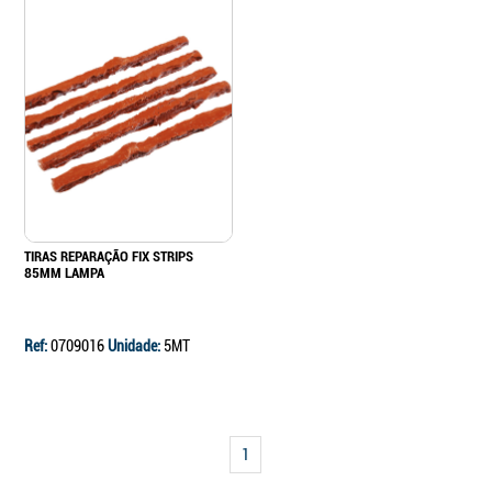
TIRAS REPARAÇÃO FIX STRIPS
85MM LAMPA
Ref:
0709016
Unidade:
5MT
1