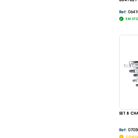
0641
Ref:
EM ST
SET 8 CH
0705
Ref:
CONSU