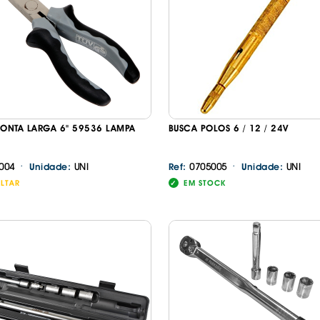
IS BORRACHA
ANAS
IS BORRACHA 3D
IS BORRACHA
IS ALCATIFA
IS ALCATIFA
PONTA LARGA 6" 59536 LAMPA
BUSCA POLOS 6 / 12 / 24V
AIS BORRACHA
AIS BORRACHA
·
·
004
UNI
0705005
UNI
Unidade:
Ref:
Unidade:
LTAR
EM STOCK