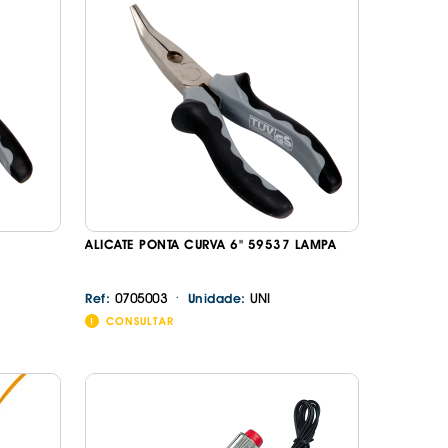
ORREFLECTORAS
DESIVOS
AVÃO EBC
REGUIÇAS
URO PNEUS
ALICATE PONTA CURVA 6" 59537 LAMPA
·
0705003
UNI
Ref:
Unidade:
CONSULTAR