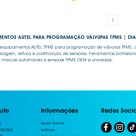
1
MENTOS AUTEL PARA PROGRAMAÇÃO VÁLVUPAS TPMS | DI
 equipamentos AUTEL TPMS para programação de válvulas TPMS, at
zagem, leitura e codificação de sensores. Ferramentas profissio
marcas automóveis e sensores TPMS OEM e universais.
uto
Informações
Redes Socia
S
Quem Somos
REBOQUE
Notícias
OS