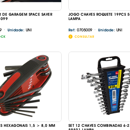
R DE GARAGEM SPACE SAVER
JOGO CHAVES ROQUETE 19PCS 
2099
LAMPA
·
·
9
UNI
0705009
UNI
Unidade:
Ref:
Unidade:
OCK
CONSULTAR
ES HEXAGONAIS 1,5 > 8,0 MM
SET 12 CHAVES COMBINADAS 6-
59501 LAMPA