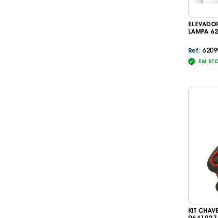
ELEVADO
LAMPA 6
6209
Ref:
EM ST
KIT CHAV
0641027