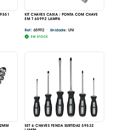
59551
KIT CHAVES CAIXA / PONTA COM CHAVE
EM T 65992 LAMPA
·
65992
UNI
Ref:
Unidade:
EM STOCK
22MM
SET 6 CHAVES FENDA SURTIDAS 59532
LAMPA