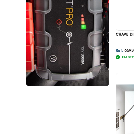
CHAVE D
6593
Ref:
EM ST