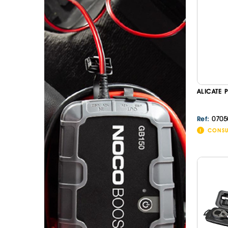
. SEGURANÇA DE CARGA
. TAPETES ORIGINA
PESADOS E CARAV
. SUPORTE BICICLETAS
. TAPETES ORIGINA
. TAMPÕES JANTES
. TAPETES ORIGINA
MALA
. TAPETES UNIVERSA
. TAPETES UNIVERSA
MALA
ALICATE 
. TAPETES UNIVERS
. TAPETES UNIVERS
MALA
0705
Ref:
CONSU