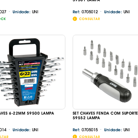
·
·
027
UNI
0705012
UNI
Unidade:
Ref:
Unidade:
OCK
CONSULTAR
AVES 6-22MM 59500 LAMPA
SET CHAVES FENDA COM SUPORTE
59552 LAMPA
·
·
014
UNI
0705015
UNI
Unidade:
Ref:
Unidade:
LTAR
CONSULTAR