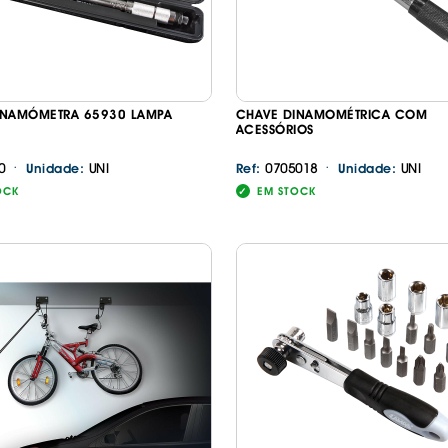
INAMÓMETRA 65930 LAMPA
CHAVE DINAMOMÉTRICA COM
ACESSÓRIOS
·
·
0
UNI
0705018
UNI
Unidade:
Ref:
Unidade:
OCK
EM STOCK
Continuar a comprar
Ir para o carrinho