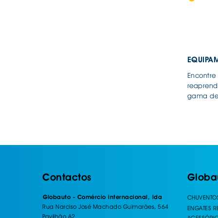
EQUIPA
Encontre
reaprendi
gama de 
Contactos
Globa
Globauto - Comércio internacional, lda
CHUVENTO
Rua Narciso José Machado Guimarães, 564
ENGATES 
Pavilhão A2
ACESSÓRI