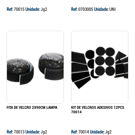
Ref:
70015
Unidade:
Jg2
Ref:
0703005
Unidade:
UNI
Continuar a comprar
Ir para o carrinho
FITA DE VELCRO 2X90CM LAMPA
KIT DE VELCROS ADESIVOS 12PCS
70014
Ref:
70013
Unidade:
Jg2
Ref:
70014
Unidade:
Jg2