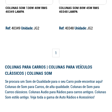
COLUNAS SOM 130W 40W RMS
COLUNAS SOM 80W 45W RMS
40349 LAMPA
40348 LAMPA
Ref:
40349
Unidade:
JG2
Ref:
40348
Unidade:
JG2
1
COLUNAS PARA CARROS | COLUNAS PARA VEÍCULOS
CLÁSSICOS | COLUNAS SOM
Se procura um Som de Qualidade para o seu Carro pode encontrar aqui!
Continuar a comprar
Colunas de Som para Carros, de alta qualidade. Colunas de Som para
Carros clássicos. Colunas Audio para Rádios para carros antigos. Colunas
Ir para o carrinho
Som estilo antigo. Veja toda a gama de Auto Rádios e Acessórios!