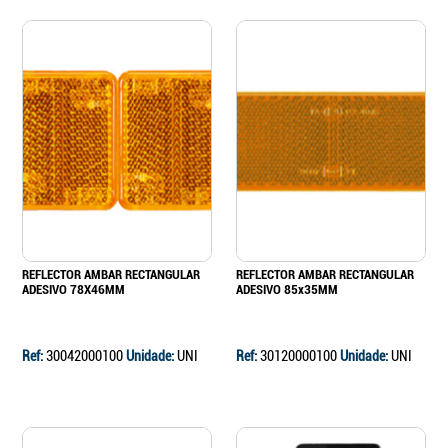
REFLECTOR AMBAR RECTANGULAR
REFLECTOR AMBAR RECTANGULAR
ADESIVO 78X46MM
ADESIVO 85x35MM
Ref:
30042000100
Unidade:
UNI
Ref:
30120000100
Unidade:
UNI