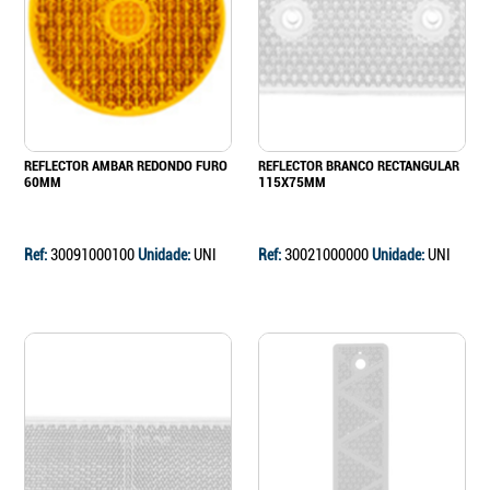
Continuar a comprar
Ir para o carrinho
REFLECTOR AMBAR REDONDO FURO
REFLECTOR BRANCO RECTANGULAR
60MM
115X75MM
Ref:
30091000100
Unidade:
UNI
Ref:
30021000000
Unidade:
UNI