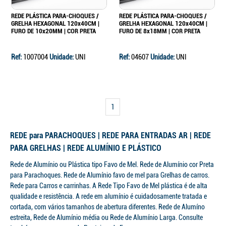
REDE PLÁSTICA PARA-CHOQUES /
REDE PLÁSTICA PARA-CHOQUES /
GRELHA HEXAGONAL 120x40CM |
GRELHA HEXAGONAL 120x40CM |
FURO DE 10x20MM | COR PRETA
FURO DE 8x18MM | COR PRETA
Ref:
1007004
Unidade:
UNI
Ref:
04607
Unidade:
UNI
1
REDE para PARACHOQUES | REDE PARA ENTRADAS AR | REDE
PARA GRELHAS | REDE ALUMÍNIO E PLÁSTICO
Rede de Alumínio ou Plástica tipo Favo de Mel. Rede de Alumínio cor Preta
para Parachoques. Rede de Alumínio favo de mel para Grelhas de carros.
Continuar a comprar
Rede para Carros e carrinhas. A Rede Tipo Favo de Mel plástica é de alta
qualidade e resistência. A rede em alumínio é cuidadosamente tratada e
Ir para o carrinho
cortada, com vários tamanhos de abertura diferentes. Rede de Alumíno
estreita, Rede de Alumínio média ou Rede de Alumínio Larga. Consulte