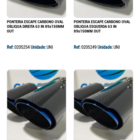
PONTEIRA ESCAPE CARBONO OVAL
PONTEIRA ESCAPE CARBONO OVAL
OBLIQUA DIREITA 63 IN 89x150MM
OBLIQUA ESQUERDA 63 IN
OUT
89x150MM OUT
Ref:
0205254
Unidade:
UNI
Ref:
0205249
Unidade:
UNI