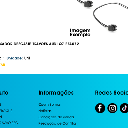
ISADOR DESGASTE TRAVÕES AUDI Q7 EFA072
·
2
UNI
Unidade:
TAR
uto
Informações
Redes Socia
S
Quem Somos
REBOQUE
Notícias
OS
Condições de venda
TRAVÃO EBC
Resolução de Conflitos