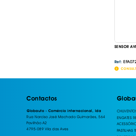
SENSOR AV
EFA07
Ref:
CONSUL
Contactos
Globa
Globauto - Comércio internacional, lda
CHUVENTO
Rua Narciso José Machado Guimarães, 564
ENGATES 
Pavilhão A2
ACESSÓRI
4795-089 Vila das Aves
PASTILHAS 