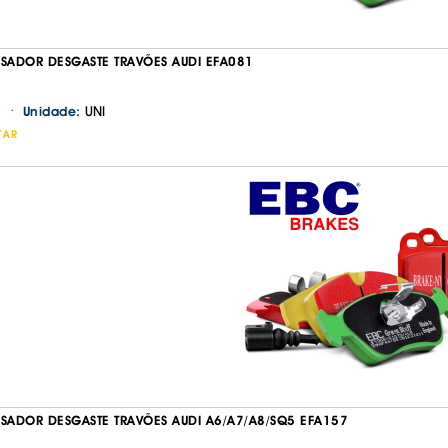
ISADOR DESGASTE TRAVÕES AUDI EFA081
·
1
UNI
Unidade:
TAR
Continuar a comprar
Ir para o carrinho
ISADOR DESGASTE TRAVÕES AUDI A6/A7/A8/SQ5 EFA157