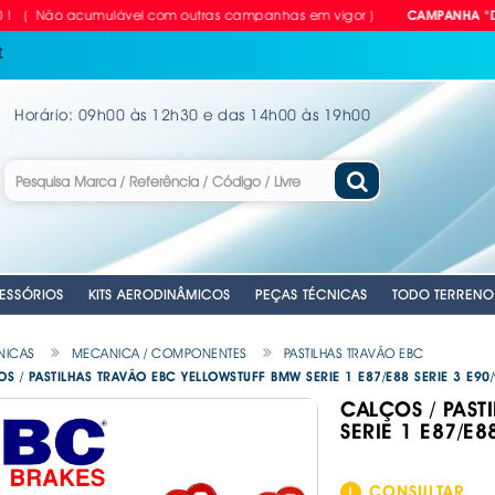
ão acumulável com outras campanhas em vigor )
CAMPANHA "DEZcontã
t
Horário: 09h00 às 12h30 e das 14h00 às 19h00
ESSÓRIOS
KITS AERODINÂMICOS
PEÇAS TÉCNICAS
TODO TERRENO
NICAS
MECANICA / COMPONENTES
PASTILHAS TRAVÃO EBC
S / PASTILHAS TRAVÃO EBC YELLOWSTUFF BMW SERIE 1 E87/E88 SERIE 3 E90
CALÇOS / PAST
RIAS
LVULAS TPMS
GEM
PARA CARRO
NTES
. EMERGENCIA
. EMERGENCIA
. CUBOS RODA MANUAIS
. EMERGENCIA
. CORTINAS PARA CARRO
. ANTENAS AUTO
. CHAVES DE R
. DISCOS DE TR
SERIE 1 E87/E8
ANTE
VEL
ILHO
. PLACAS RETRORREFLECTORAS
. MATRÍCULAS
. MOCAS / MANETES VELOCIDADES
. AUTO RÁDIOS
. COMPRESSORE
. KITS APOLLO 
E
. REFLECTORES
. MATRÍCULAS - EQUIPAMENTOS &
. CABOS DE LI
. EQUIPAMENTOS
. KITS PASTILHA
ACESSÓRIOS
CONSULTAR
A
OMÓVEL
IDROS
. COLUNAS SOM
. FERRAMENTAS
. MOLAS REBAI