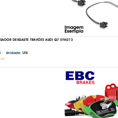
IS BORRACHA
ANAS
IS BORRACHA 3D
IS BORRACHA
IS ALCATIFA
IS ALCATIFA
ISADOR DESGASTE TRAVÕES AUDI Q7 EFA073
AIS BORRACHA
·
3
UNI
Unidade:
AIS BORRACHA
TAR