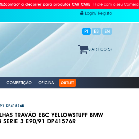
! Fale com o seu Comercial ou L
o" a decorrer para produtos CAR CARE
Login/ Registo
PT
ES
EN
0 ARTIGO(S)
COMPETIÇÃO
OFICINA
OUTLET
/91 DP41576R
ILHAS TRAVÃO EBC YELLOWSTUFF BMW
 RÁDIO
ODAS
AVÃO EBC
. PROTEÇÃO INDIVIDUAL
. PLACAS RETRORREFLECTORAS
8 SERIE 3 E90/91 DP41576R
S E BOMBAS DE AR
RACING EBC
. REFLECTORES
GAÇÄO
 VÁLVULAS TPMS
S + DISCOS EBC
 AUTO
XAMENTO