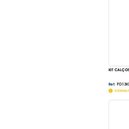
KIT CALÇO
PD13K
Ref:
CONSUL