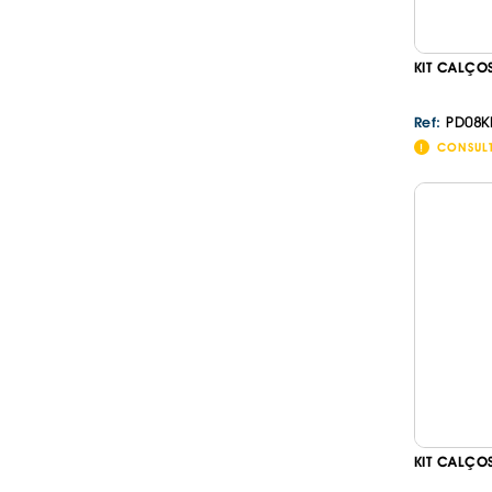
KIT CALÇO
PD08K
Ref:
CONSUL
KIT CALÇO