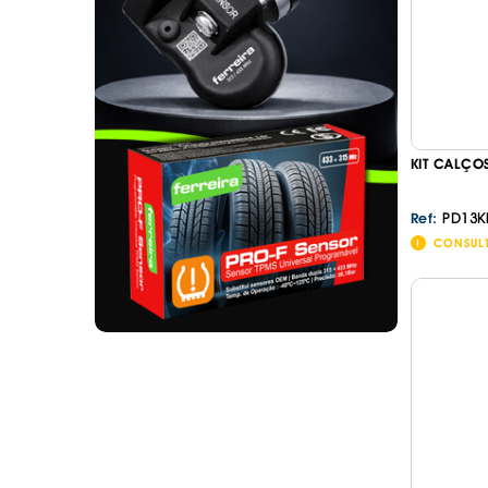
. SEGURANÇA DE CARGA
. TAPETES ORIGINA
PESADOS E CARAV
. SUPORTE BICICLETAS
. TAPETES ORIGINA
. TAMPÕES JANTES
. TAPETES ORIGINA
MALA
. TAPETES UNIVERSA
. TAPETES UNIVERSA
KIT CALÇO
MALA
. TAPETES UNIVERS
PD13K
Ref:
. TAPETES UNIVERS
CONSUL
MALA