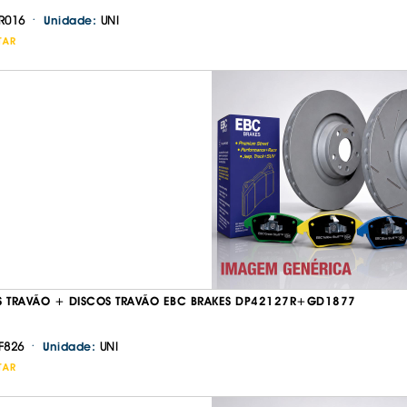
·
R016
UNI
Unidade:
TAR
S TRAVÃO + DISCOS TRAVÃO EBC BRAKES DP42127R+GD1877
·
F826
UNI
Unidade:
TAR