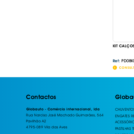
KIT CALÇO
PD08K
Ref:
CONSUL
Contactos
Globa
Globauto - Comércio internacional, lda
CHUVENTO
Rua Narciso José Machado Guimarães, 564
ENGATES 
Pavilhão A2
ACESSÓRI
4795-089 Vila das Aves
PASTILHAS 