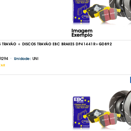
IS BORRACHA
ANAS
IS BORRACHA 3D
IS BORRACHA
IS ALCATIFA
IS ALCATIFA
S TRAVÃO + DISCOS TRAVÃO EBC BRAKES DP41441R+GD892
AIS BORRACHA
·
R294
UNI
Unidade:
AIS BORRACHA
TAR