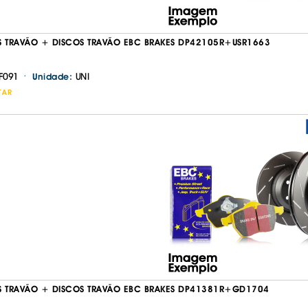
S TRAVÃO + DISCOS TRAVÃO EBC BRAKES DP42105R+USR1663
·
F091
UNI
Unidade:
TAR
Continuar a comprar
Ir para o carrinho
S TRAVÃO + DISCOS TRAVÃO EBC BRAKES DP41381R+GD1704