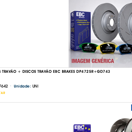
S TRAVÃO + DISCOS TRAVÃO EBC BRAKES DP4725R+GD743
·
F642
UNI
Unidade:
TAR