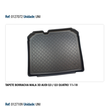
Continuar a comprar
Ir para o carrinho
Ref:
0127072
Unidade:
UNI
TAPETE BORRACHA MALA 3D AUDI Q3 / Q3 QUATRO 11»18
Ref:
0127109
Unidade:
UNI