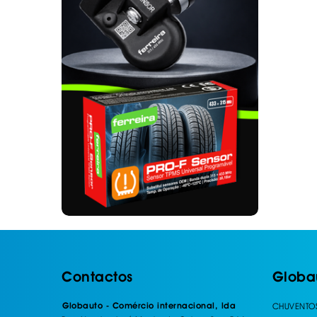
. SEGURANÇA DE CARGA
. TAPETES ORIGINA
PESADOS E CARAV
. SUPORTE BICICLETAS
. TAPETES ORIGINA
. TAMPÕES JANTES
. TAPETES ORIGINA
MALA
. TAPETES UNIVERSA
. TAPETES UNIVERSA
MALA
. TAPETES UNIVERS
. TAPETES UNIVERS
MALA
Contactos
Globa
Globauto - Comércio internacional, lda
CHUVENTO