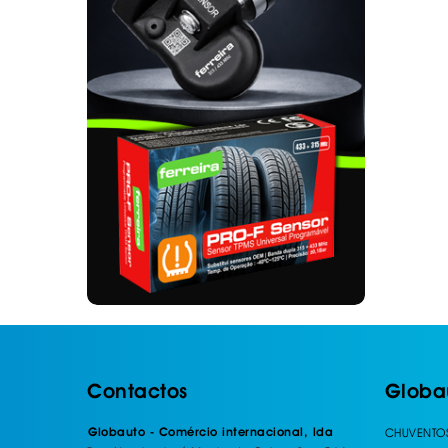
. SEGURANÇA DE CARGA
. TAPETES ORIGINA
PESADOS E CARAV
. SUPORTE BICICLETAS
. TAPETES ORIGINA
. TAMPÕES JANTES
. TAPETES ORIGINA
MALA
. TAPETES UNIVERSA
. TAPETES UNIVERSA
MALA
. TAPETES UNIVERS
. TAPETES UNIVERS
MALA
Contactos
Globa
Globauto - Comércio internacional, lda
CHUVENTO