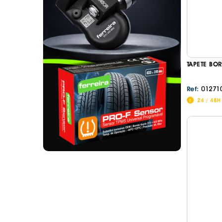
. SEGURANÇA DE CARGA
. TAPETES ORIGINA
PESADOS E CARAV
. SUPORTE BICICLETAS
. TAPETES ORIGINA
. TAMPÕES JANTES
. TAPETES ORIGINA
MALA
. TAPETES UNIVERSA
TAPETE BO
. TAPETES UNIVERSA
MALA
01271
Ref:
. TAPETES UNIVERS
24 / 48H
. TAPETES UNIVERS
MALA