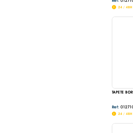
01271
Ref:
24 / 48H
TAPETE BO
01271
Ref:
24 / 48H