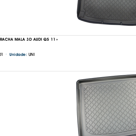
IS BORRACHA
ANAS
IS BORRACHA 3D
IS BORRACHA
IS ALCATIFA
RRACHA MALA 3D AUDI Q5 11»
IS ALCATIFA
·
01
UNI
Unidade:
AIS BORRACHA
AIS BORRACHA