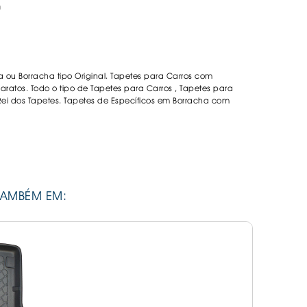
0
DESIVOS
AVÃO EBC
REGUIÇAS
a ou Borracha tipo Original. Tapetes para Carros com
URO PNEUS
aratos. Todo o tipo de Tapetes para Carros , Tapetes para
 Rei dos Tapetes. Tapetes de Específicos em Borracha com
TAMBÉM EM: