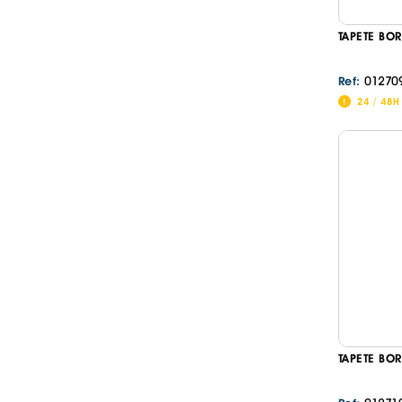
TAPETE BO
01270
Ref:
24 / 48H
TAPETE BO