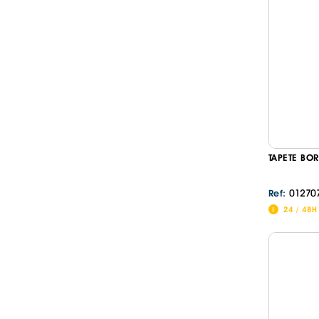
TAPETE BO
01270
Ref:
24 / 48H