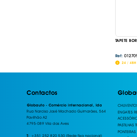
TAPETE BO
01270
Ref:
24 / 48H
Contactos
Globa
Globauto - Comércio internacional, lda
CHUVENTO
Rua Narciso José Machado Guimarães, 564
ENGATES 
Pavilhão A2
ACESSÓRI
4795-089 Vila das Aves
PASTILHAS 
PONTEIRAS
+351 252 820 530 (Rede fixa nacional)
T: