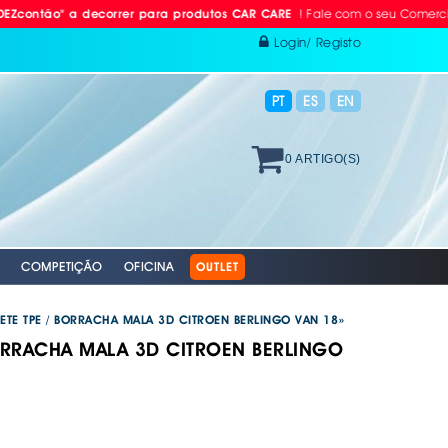
! Fale com o seu Comercial ou L
" a decorrer para produtos CAR CARE
Login/ Registo
PT
ES
EN
0 ARTIGO(S)
COMPETIÇÃO
OFICINA
OUTLET
PETE TPE / BORRACHA MALA 3D CITROEN BERLINGO VAN 18»
BORRACHA MALA 3D CITROEN BERLINGO
 RÁDIO
ODAS
AVÃO EBC
. PROTEÇÃO INDIVIDUAL
. PLACAS RETRORREFLECTORAS
S E BOMBAS DE AR
RACING EBC
. REFLECTORES
GAÇÄO
 VÁLVULAS TPMS
S + DISCOS EBC
 AUTO
XAMENTO