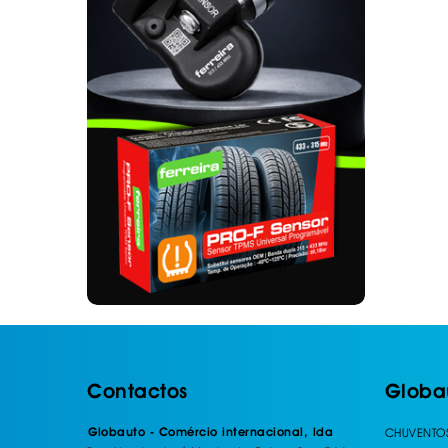
. SEGURANÇA DE CARGA
. TAPETES ORIGINA
PESADOS E CARAV
. SUPORTE BICICLETAS
. TAPETES ORIGINA
. TAMPÕES JANTES
. TAPETES ORIGINA
MALA
. TAPETES UNIVERSA
. TAPETES UNIVERSA
MALA
. TAPETES UNIVERS
. TAPETES UNIVERS
MALA
Contactos
Globa
Globauto - Comércio internacional, lda
CHUVENTO