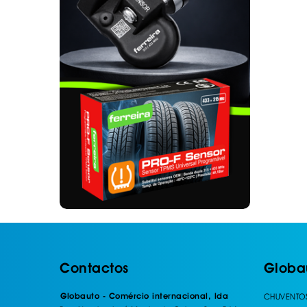
. SEGURANÇA DE CARGA
. TAPETES ORIGINA
PESADOS E CARAV
. SUPORTE BICICLETAS
. TAPETES ORIGINA
. TAMPÕES JANTES
. TAPETES ORIGINA
MALA
. TAPETES UNIVERSA
. TAPETES UNIVERSA
MALA
. TAPETES UNIVERS
. TAPETES UNIVERS
MALA
Contactos
Globa
Globauto - Comércio internacional, lda
CHUVENTO