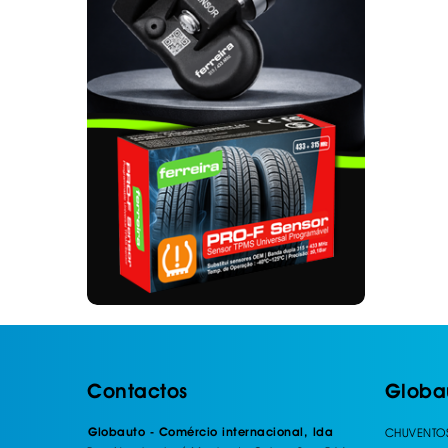
. SEGURANÇA DE CARGA
. TAPETES ORIGINA
PESADOS E CARAV
. SUPORTE BICICLETAS
. TAPETES ORIGINA
. TAMPÕES JANTES
. TAPETES ORIGINA
MALA
. TAPETES UNIVERSA
. TAPETES UNIVERSA
MALA
. TAPETES UNIVERS
. TAPETES UNIVERS
MALA
Contactos
Globa
Globauto - Comércio internacional, lda
CHUVENTO