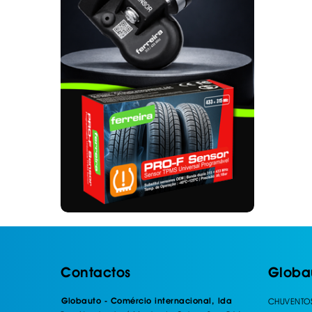
. SEGURANÇA DE CARGA
. TAPETES ORIGINA
PESADOS E CARAV
. SUPORTE BICICLETAS
. TAPETES ORIGINA
. TAMPÕES JANTES
. TAPETES ORIGINA
MALA
. TAPETES UNIVERSA
. TAPETES UNIVERSA
MALA
. TAPETES UNIVERS
. TAPETES UNIVERS
MALA
Contactos
Globa
Globauto - Comércio internacional, lda
CHUVENTO