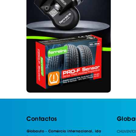
. SEGURANÇA DE CARGA
. TAPETES ORIGINA
PESADOS E CARAV
. SUPORTE BICICLETAS
. TAPETES ORIGINA
. TAMPÕES JANTES
. TAPETES ORIGINA
MALA
. TAPETES UNIVERSA
. TAPETES UNIVERSA
MALA
. TAPETES UNIVERS
. TAPETES UNIVERS
MALA
Contactos
Globa
Globauto - Comércio internacional, lda
CHUVENTO