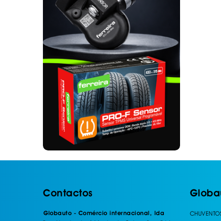
. SEGURANÇA DE CARGA
. TAPETES ORIGINA
PESADOS E CARAV
. SUPORTE BICICLETAS
. TAPETES ORIGINA
. TAMPÕES JANTES
. TAPETES ORIGINA
MALA
. TAPETES UNIVERSA
. TAPETES UNIVERSA
MALA
. TAPETES UNIVERS
. TAPETES UNIVERS
MALA
Contactos
Globa
Globauto - Comércio internacional, lda
CHUVENTO