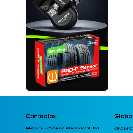
. SEGURANÇA DE CARGA
. TAPETES ORIGINA
PESADOS E CARAV
. SUPORTE BICICLETAS
. TAPETES ORIGINA
. TAMPÕES JANTES
. TAPETES ORIGINA
MALA
. TAPETES UNIVERSA
. TAPETES UNIVERSA
MALA
. TAPETES UNIVERS
. TAPETES UNIVERS
MALA
Contactos
Globa
Globauto - Comércio internacional, lda
CHUVENTO