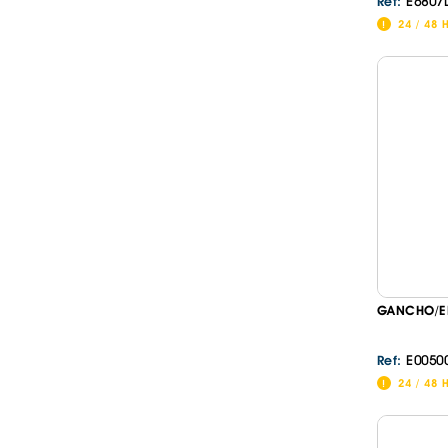
E6807
Ref:
24 / 48 
GANCHO/EN
E0050
Ref:
24 / 48 