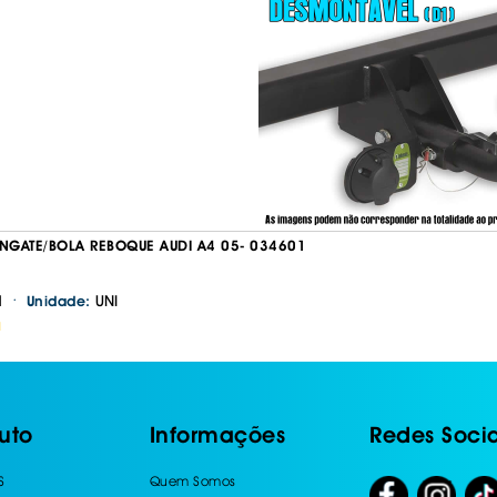
GATE/BOLA REBOQUE AUDI A4 05- 034601
·
1
UNI
Unidade:
H
uto
Informações
Redes Socia
S
Quem Somos