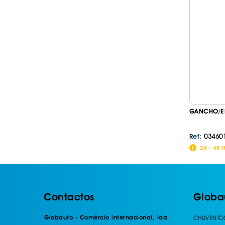
GANCHO/EN
03460
Ref:
24 / 48 
Contactos
Globa
Globauto - Comércio internacional, lda
CHUVENTO