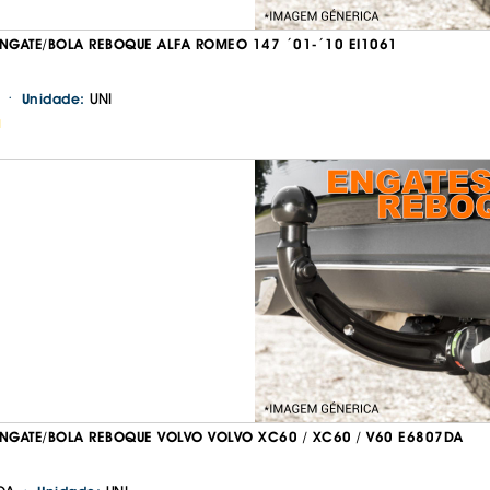
GATE/BOLA REBOQUE ALFA ROMEO 147 ´01-´10 EI1061
·
UNI
Unidade:
H
Continuar a comprar
Ir para o carrinho
GATE/BOLA REBOQUE VOLVO VOLVO XC60 / XC60 / V60 E6807DA