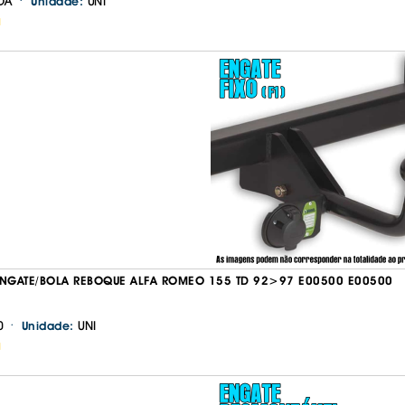
·
DA
UNI
Unidade:
H
GATE/BOLA REBOQUE ALFA ROMEO 155 TD 92>97 E00500 E00500
·
0
UNI
Unidade:
H