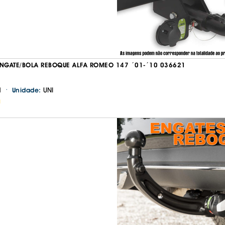
IS BORRACHA
ANAS
IS BORRACHA 3D
IS BORRACHA
IS ALCATIFA
GATE/BOLA REBOQUE ALFA ROMEO 147 ´01-´10 036621
IS ALCATIFA
·
1
UNI
Unidade:
AIS BORRACHA
H
AIS BORRACHA