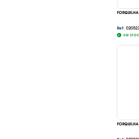
FORQUILHA
02052
Ref:
EM STO
FORQUILH