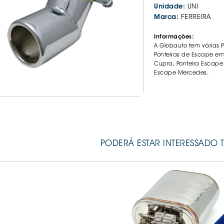
Unidade:
UNI
. PLACAS RETRORREFLECTORAS
 BOOSTERS
COS CARROS
VISORES
. FITA COLA E A
. PASTILHAS TR
Marca:
FERREIRA
NTE
. LUVAS
Informações:
ÇA
. MACACOS E P
A Globauto tem várias 
LED
CARRO
. MANUTENÇÃO
Ponteiras de Escape em
Cupra, Ponteira Escape
ÃO
. REPARAÇÃO F
Escape Mercedes.
O
SÓRIOS
S VELOCIDADES
L EYES / BMW
OGÉNEO
PODERÁ ESTAR INTERESSADO 
ES
 DIURNAS
N e BALASTROS
GA
CESSÓRIOS
S ALCATIFA
S ALCATIFA
ANAS
IS BORRACHA