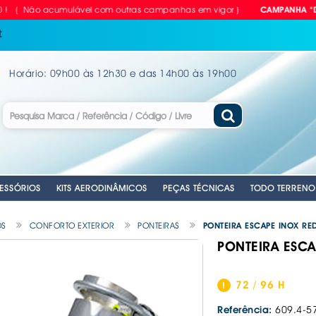
ão acumulável com outras campanhas em vigor )
CAMPANHA "DEZcontã
t
Horário: 09h00 às 12h30 e das 14h00 às 19h00
ESSÓRIOS
KITS AERODINÂMICOS
PEÇAS TÉCNICAS
TODO TERRENO
OS
CONFORTO EXTERIOR
PONTEIRAS
PONTEIRA ESCAPE INOX RE
PONTEIRA ESCA
RIAS
LVULAS TPMS
GEM
PARA CARRO
NTES
. EMERGENCIA
. EMERGENCIA
. CUBOS RODA MANUAIS
. EMERGENCIA
. CORTINAS PARA CARRO
. ANTENAS AUTO
. CHAVES DE R
. DISCOS DE TR
ANTE
VEL
ILHO
. PLACAS RETRORREFLECTORAS
. MATRÍCULAS
. MOCAS / MANETES VELOCIDADES
. AUTO RÁDIOS
. COMPRESSORE
. KITS APOLLO 
72 / 96 H
E
. REFLECTORES
. MATRÍCULAS - EQUIPAMENTOS &
. CABOS DE LI
. EQUIPAMENTOS
. KITS PASTILHA
ACESSÓRIOS
Referência:
609.4-5
A
OMÓVEL
IDROS
. COLUNAS SOM
. FERRAMENTAS
. MOLAS REBAI