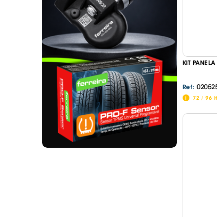
. SEGURANÇA DE CARGA
. TAPETES ORIGINA
PESADOS E CARAV
. SUPORTE BICICLETAS
. TAPETES ORIGINA
. TAMPÕES JANTES
. TAPETES ORIGINA
MALA
. TAPETES UNIVERSA
KIT PANEL
. TAPETES UNIVERSA
MALA
02052
Ref:
. TAPETES UNIVERS
72 / 96 
. TAPETES UNIVERS
MALA