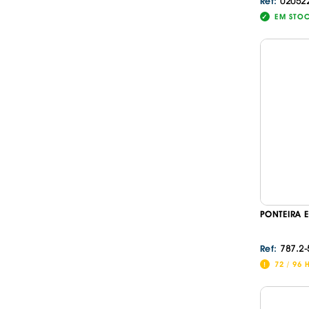
02052
Ref:
EM STO
PONTEIRA 
787.2-
Ref:
72 / 96 