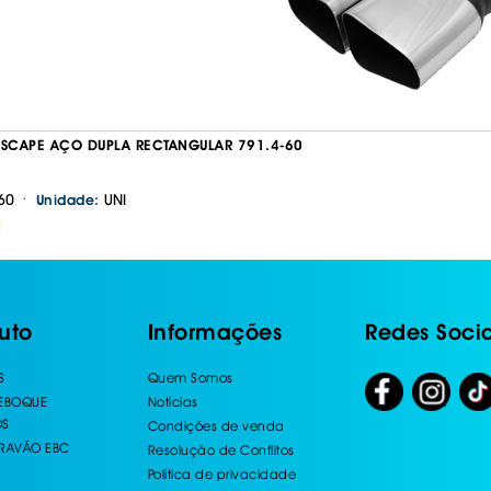
ESCAPE AÇO DUPLA RECTANGULAR 791.4-60
·
60
UNI
Unidade:
H
uto
Informações
Redes Socia
S
Quem Somos
REBOQUE
Notícias
OS
Condições de venda
TRAVÃO EBC
Resolução de Conflitos
Política de privacidade