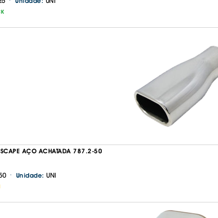
·
25
UNI
Unidade:
CK
ESCAPE AÇO ACHATADA 787.2-50
·
50
UNI
Unidade:
H