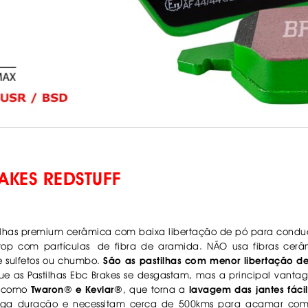
AKES REDSTUFF
ilhas premium cerâmica com baixa libertação de pó para conduç
op com partículas de fibra de aramida. NÃO usa fibras cerâ
e sulfetos ou chumbo.
São as pastilhas com menor libertação d
que as
Pastilhas Ebc Brakes
se desgastam, mas a principal vantag
s, como
Twaron® e Kevlar®
, que torna a
lavagem das jantes fáci
nga duração e necessitam cerca de 500kms para acamar comp