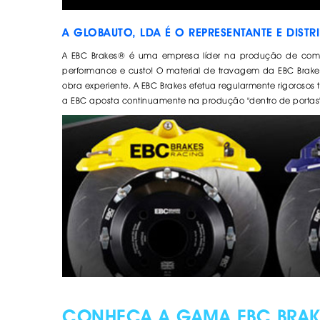
. SEGURANÇA DE CARGA
. TAPETES ORIGINA
PESADOS E CARAV
. SUPORTE BICICLETAS
A GLOBAUTO, LDA É O REPRESENTANTE E DIST
. TAPETES ORIGINA
. TAMPÕES JANTES
. TAPETES ORIGINA
A EBC Brakes® é uma empresa líder na produção de comp
MALA
performance e custo! O material de travagem da EBC Brak
. TAPETES UNIVERSA
obra experiente. A EBC Brakes efetua regularmente rigorosos
a EBC aposta continuamente na produção "dentro de portas"
. TAPETES UNIVERSA
MALA
. TAPETES UNIVERS
. TAPETES UNIVERS
MALA
CONHEÇA A GAMA EBC BRAK